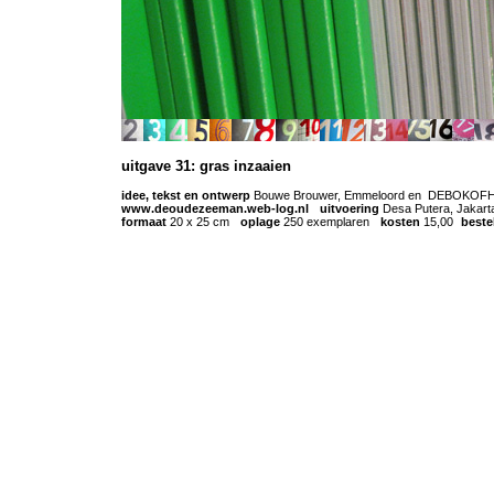
uitgave 31: gras inzaaien
idee, tekst en ontwerp
Bouwe Brouwer, Emmeloord en DEBOKOFHE
www.deoudezeeman.web-log.nl
-
uitvoering
Desa Putera, Jakart
formaat
20 x 25 cm
-
oplage
250 exemplaren
-
kosten
15,00
-
beste