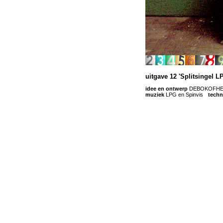
uitgave 12 'Splitsingel L
idee en ontwerp
DEBOKOFHETL
muziek
LPG en Spinvis
-
techn