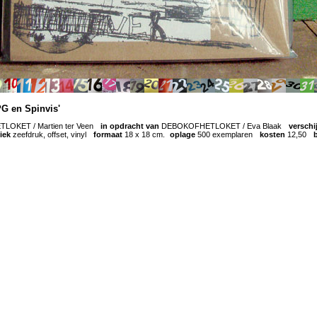
PG en Spinvis'
OKET / Martien ter Veen
-
in opdracht van
DEBOKOFHETLOKET / Eva Blaak
-
versch
iek
zeefdruk, offset, vinyl
-
formaat
18 x 18 cm.
-
oplage
500 exemplaren
-
kosten
12,50
-