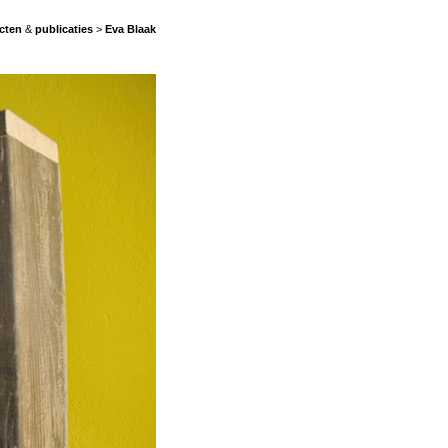
cten
&
publicaties
>
Eva Blaak