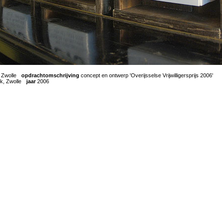
Zwolle
-
opdrachtomschrijving
concept en ontwerp 'Overijsselse Vrijwilligersprijs 2006'
-
k, Zwolle
-
jaar
2006